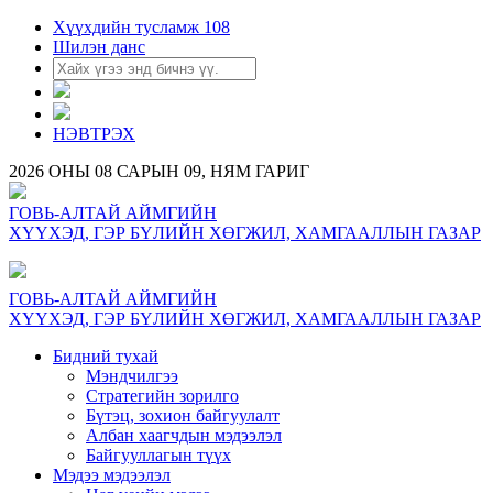
Хүүхдийн тусламж 108
Шилэн данс
НЭВТРЭХ
2026 ОНЫ 08 САРЫН 09, НЯМ ГАРИГ
ГОВЬ-АЛТАЙ АЙМГИЙН
ХҮҮХЭД, ГЭР БҮЛИЙН ХӨГЖИЛ, ХАМГААЛЛЫН ГАЗАР
ГОВЬ-АЛТАЙ АЙМГИЙН
ХҮҮХЭД, ГЭР БҮЛИЙН ХӨГЖИЛ, ХАМГААЛЛЫН ГАЗАР
Бидний тухай
Мэндчилгээ
Стратегийн зорилго
Бүтэц, зохион байгуулалт
Албан хаагчдын мэдээлэл
Байгууллагын түүх
Мэдээ мэдээлэл