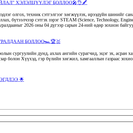
ЛАЛ" ХЭЛЭЛЦҮҮЛЭГ БОЛЛОО🎤👌🖋️
РАЛДААН БОЛЛОО🏎️🏆🥇
ЭГДЛЭЭ 🌟