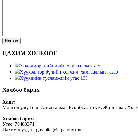
ЦАХИМ ХОЛБООС
Хөдөлмөр, нийгмийн хамгааллын яам
Хүүхэд, гэр бүлийн хөгжил, хамгааллын газар
Хүүхдийн тусламжийн утас 108
Холбоо барих
Хаяг:
Монгол улс, Говь-Алтай аймаг Есөнбжлаг сум, Жинст баг, Хөг
Холбоо барих:
Утас: 70483371:
Цахим шуудан: govialtai@cfga.gov.mn