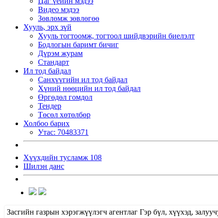
Цаг үеийн мэдээ
Видео мэдээ
Зөвлөмж зөвлөгөө
Хууль, эрх зүй
Хууль тогтоомж, тогтоол шийдвэрийн биелэлт
Бодлогын баримт бичиг
Дүрэм журам
Стандарт
Ил тод байдал
Санхүүгийн ил тод байдал
Хүний нөөцийн ил тод байдал
Өргөдөл гомдол
Тендер
Төсөл хөтөлбөр
Холбоо барих
Утас: 70483371
Хүүхдийн тусламж 108
Шилэн данс
Засгийн газрын хэрэгжүүлэгч агентлаг Гэр бүл, хүүхэд, зал