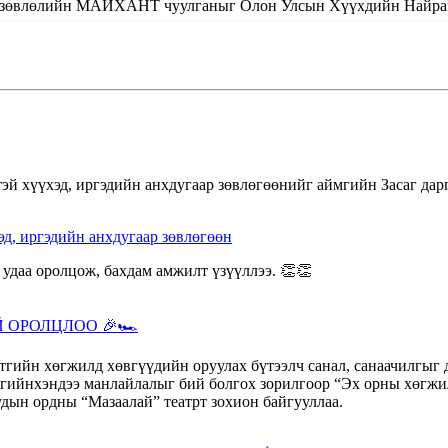
 зөвлөлийн МАЙХАНТ чуулганыг Олон Улсын Хүүхдийн Найрамд
д, иргэдийн анхдугаар зөвлөгөөн
ОРОЛЦЛОО 🎉🏎️