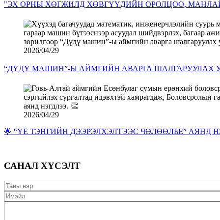
"ЭХ ОРНЫ ХӨГЖИЛД ХӨВГҮҮДИЙН ОРОЛЦОО, МАНЛАЙ
2026/04/29
“ДҮДҮ МАШИН”-Ы АЙМГИЙН АВАРГА ШАЛГАРУУЛАХ У
2026/04/29
🌟 “ҮЕ ТЭНГИЙН ДЭЭРЭЛХЭЛТЭЭС ЧӨЛӨӨЛЬЕ” АЯНД Н
САНАЛ ХҮСЭЛТ