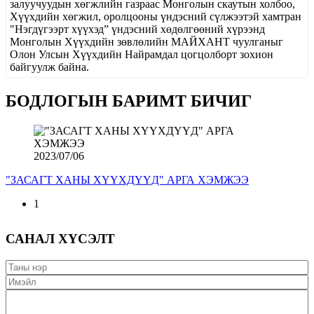
залуучуудын хөгжлийн газраас Монголын скаутын холбоо,
Хүүхдийн хөгжил, оролцооны үндэсний сүлжээтэй хамтран
"Нэгдүгээрт хүүхэд” үндэсний хөдөлгөөний хүрээнд
Монголын Хүүхдийн зөвлөлийн МАЙХАНТ чуулганыг
Олон Улсын Хүүхдийн Найрамдал цогцолборт зохион
байгуулж байна.
БОДЛОГЫН БАРИМТ БИЧИГ
2023/07/06
"ЗАСАГТ ХАНЫ ХҮҮХДҮҮД" АРГА ХЭМЖЭЭ
1
САНАЛ ХҮСЭЛТ