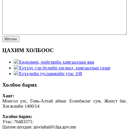
ЦАХИМ ХОЛБООС
Хөдөлмөр, нийгмийн хамгааллын яам
Хүүхэд, гэр бүлийн хөгжил, хамгааллын газар
Хүүхдийн тусламжийн утас 108
Холбоо барих
Хаяг:
Монгол улс, Говь-Алтай аймаг Есөнбжлаг сум, Жинст баг,
Хөгжлийн 1400/14
Холбоо барих:
Утас: 70483371:
Цахим шуудан: govialtai@cfga.gov.mn