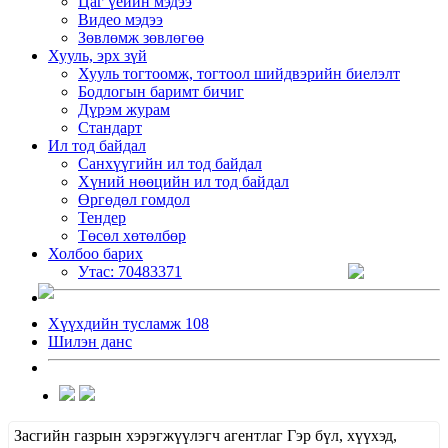
Цаг үеийн мэдээ
Видео мэдээ
Зөвлөмж зөвлөгөө
Хууль, эрх зүй
Хууль тогтоомж, тогтоол шийдвэрийн биелэлт
Бодлогын баримт бичиг
Дүрэм журам
Стандарт
Ил тод байдал
Санхүүгийн ил тод байдал
Хүний нөөцийн ил тод байдал
Өргөдөл гомдол
Тендер
Төсөл хөтөлбөр
Холбоо барих
Утас: 70483371
Хүүхдийн тусламж 108
Шилэн данс
Засгийн газрын хэрэгжүүлэгч агентлаг Гэр бүл, хүүхэд,