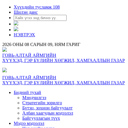
Хүүхдийн тусламж 108
Шилэн данс
НЭВТРЭХ
2026 ОНЫ 08 САРЫН 09, НЯМ ГАРИГ
ГОВЬ-АЛТАЙ АЙМГИЙН
ХҮҮХЭД, ГЭР БҮЛИЙН ХӨГЖИЛ, ХАМГААЛЛЫН ГАЗАР
ГОВЬ-АЛТАЙ АЙМГИЙН
ХҮҮХЭД, ГЭР БҮЛИЙН ХӨГЖИЛ, ХАМГААЛЛЫН ГАЗАР
Бидний тухай
Мэндчилгээ
Стратегийн зорилго
Бүтэц, зохион байгуулалт
Албан хаагчдын мэдээлэл
Байгууллагын түүх
Мэдээ мэдээлэл