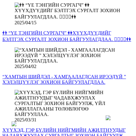
2025/04/15
👬 “ҮЕ ТЭНГИЙН СУРГАГЧ” 👭ХҮҮХДҮҮДИЙГ
БЭЛТГЭХ СУРГАЛТ ЗОХИОН БАЙГУУЛАГДЛАА. 💁‍♀️💁‍♂️👫
2025/04/02
“ХАМТЫН ШИЙДЭЛ - ХАМГААЛАГДСАН ИРЭЭДҮЙ ”
ХЭЛЭЛЦҮҮЛЭГ ЗОХИОН БАЙГУУЛАГДЛАА.
2025/03/31
ХҮҮХЭД, ГЭР БҮЛИЙН НИЙГМИЙН АЖИЛТНУУДЫГ
ЧАДАВХЖУУЛАХ СУРГАЛТЫГ ЗОХИОН БАЙГУУЛЖ,