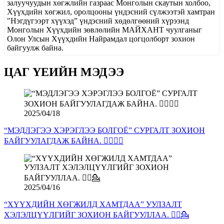
залуучуудын хөгжлийн газраас Монголын скаутын холбоо,
Хүүхдийн хөгжил, оролцооны үндэсний сүлжээтэй хамтран
"Нэгдүгээрт хүүхэд” үндэсний хөдөлгөөний хүрээнд
Монголын Хүүхдийн зөвлөлийн МАЙХАНТ чуулганыг
Олон Улсын Хүүхдийн Найрамдал цогцолборт зохион
байгуулж байна.
ЦАГ ҮЕИЙН МЭДЭЭ
2025/04/18
“МЭДЛЭГЭЭ ХЭРЭГЛЭЭ БОЛГОЁ” СУРГАЛТ ЗОХИОН
БАЙГУУЛАГДАЖ БАЙНА. 💁‍♂️💁‍♀️
2025/04/16
“ХҮҮХДИЙН ХӨГЖИЛД ХАМТДАА” УУЛЗАЛТ
ХЭЛЭЛЦҮҮЛГИЙГ ЗОХИОН БАЙГУУЛЛАА. 💁‍♀️💁