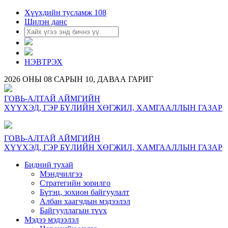
Хүүхдийн тусламж 108
Шилэн данс
НЭВТРЭХ
2026 ОНЫ 08 САРЫН 10, ДАВАА ГАРИГ
ГОВЬ-АЛТАЙ АЙМГИЙН
ХҮҮХЭД, ГЭР БҮЛИЙН ХӨГЖИЛ, ХАМГААЛЛЫН ГАЗАР
ГОВЬ-АЛТАЙ АЙМГИЙН
ХҮҮХЭД, ГЭР БҮЛИЙН ХӨГЖИЛ, ХАМГААЛЛЫН ГАЗАР
Бидний тухай
Мэндчилгээ
Стратегийн зорилго
Бүтэц, зохион байгуулалт
Албан хаагчдын мэдээлэл
Байгууллагын түүх
Мэдээ мэдээлэл