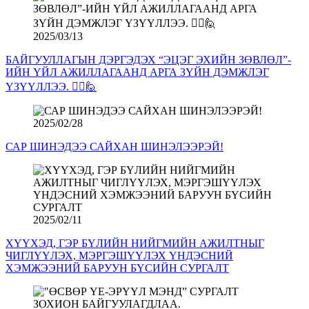
2025/03/13
БАЙГУУЛЛАГЫН ДЭРГЭДЭХ “ЭЦЭГ ЭХИЙН ЗӨВЛӨЛ”-
ИЙН ҮЙЛ АЖИЛЛАГААНД АРГА ЗҮЙН ДЭМЖЛЭГ
ҮЗҮҮЛЛЭЭ. 🙋‍♀️🙋
2025/02/28
САР ШИНЭДЭЭ САЙХАН ШИНЭЛЭЭРЭЙ!
2025/02/11
ХҮҮХЭД, ГЭР БҮЛИЙН НИЙГМИЙН АЖИЛТНЫГ
ЧИГЛҮҮЛЭХ, МЭРГЭШҮҮЛЭХ ҮНДЭСНИЙ
ХЭМЖЭЭНИЙ БАРУУН БҮСИЙН СУРГАЛТ