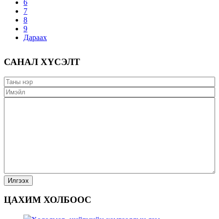
6
7
8
9
Дараах
САНАЛ ХҮСЭЛТ
ЦАХИМ ХОЛБООС