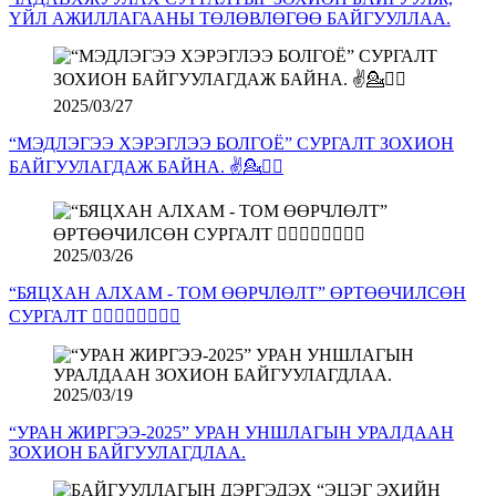
ҮЙЛ АЖИЛЛАГААНЫ ТӨЛӨВЛӨГӨӨ БАЙГУУЛЛАА.
2025/03/27
“МЭДЛЭГЭЭ ХЭРЭГЛЭЭ БОЛГОЁ” СУРГАЛТ ЗОХИОН
БАЙГУУЛАГДАЖ БАЙНА. ✌️💁🧏‍♀️
2025/03/26
“БЯЦХАН АЛХАМ - ТОМ ӨӨРЧЛӨЛТ” ӨРТӨӨЧИЛСӨН
СУРГАЛТ 💁‍♀️🙆‍♀️🙆‍♂️💁‍♂️
2025/03/19
“УРАН ЖИРГЭЭ-2025” УРАН УНШЛАГЫН УРАЛДААН
ЗОХИОН БАЙГУУЛАГДЛАА.