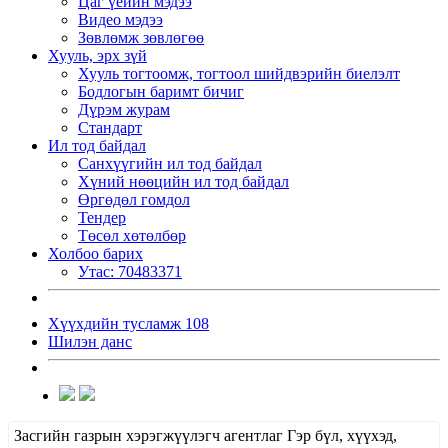
Цаг үеийн мэдээ
Видео мэдээ
Зөвлөмж зөвлөгөө
Хууль, эрх зүй
Хууль тогтоомж, тогтоол шийдвэрийн биелэлт
Бодлогын баримт бичиг
Дүрэм журам
Стандарт
Ил тод байдал
Санхүүгийн ил тод байдал
Хүний нөөцийн ил тод байдал
Өргөдөл гомдол
Тендер
Төсөл хөтөлбөр
Холбоо барих
Утас: 70483371
Хүүхдийн тусламж 108
Шилэн данс
Засгийн газрын хэрэгжүүлэгч агентлаг Гэр бүл, хүүхэд,