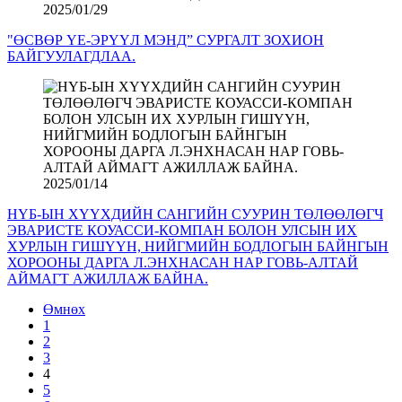
2025/01/29
"ӨСВӨР ҮЕ-ЭРҮҮЛ МЭНД” СУРГАЛТ ЗОХИОН
БАЙГУУЛАГДЛАА.
2025/01/14
НҮБ-ЫН ХҮҮХДИЙН САНГИЙН СУУРИН ТӨЛӨӨЛӨГЧ
ЭВАРИСТЕ КОУАССИ-КОМПАН БОЛОН УЛСЫН ИХ
ХУРЛЫН ГИШҮҮН, НИЙГМИЙН БОДЛОГЫН БАЙНГЫН
ХОРООНЫ ДАРГА Л.ЭНХНАСАН НАР ГОВЬ-АЛТАЙ
АЙМАГТ АЖИЛЛАЖ БАЙНА.
Өмнөх
1
2
3
4
5