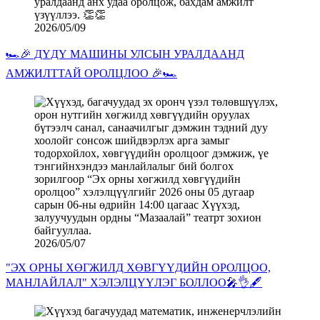
2026/05/09
🏎️🎉 ДҮДҮ МАШИНЫ УЛСЫН УРАЛДААНД
АМЖИЛТТАЙ ОРОЛЦЛОО 🎉🏎️
2026/05/07
"ЭХ ОРНЫ ХӨГЖИЛД ХӨВГҮҮДИЙН ОРОЛЦОО,
МАНЛАЙЛАЛ" ХЭЛЭЛЦҮҮЛЭГ БОЛЛОО🎤👌🖋️