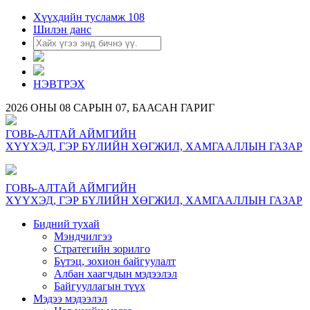
Хүүхдийн тусламж 108
Шилэн данс
НЭВТРЭХ
2026 ОНЫ 08 САРЫН 07, БААСАН ГАРИГ
ГОВЬ-АЛТАЙ АЙМГИЙН
ХҮҮХЭД, ГЭР БҮЛИЙН ХӨГЖИЛ, ХАМГААЛЛЫН ГАЗАР
ГОВЬ-АЛТАЙ АЙМГИЙН
ХҮҮХЭД, ГЭР БҮЛИЙН ХӨГЖИЛ, ХАМГААЛЛЫН ГАЗАР
Бидний тухай
Мэндчилгээ
Стратегийн зорилго
Бүтэц, зохион байгуулалт
Албан хаагчдын мэдээлэл
Байгууллагын түүх
Мэдээ мэдээлэл