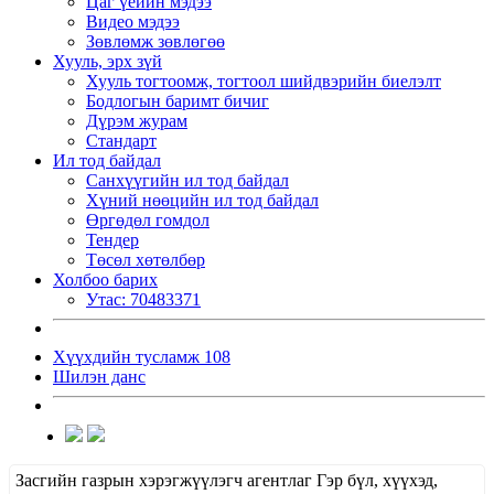
Цаг үеийн мэдээ
Видео мэдээ
Зөвлөмж зөвлөгөө
Хууль, эрх зүй
Хууль тогтоомж, тогтоол шийдвэрийн биелэлт
Бодлогын баримт бичиг
Дүрэм журам
Стандарт
Ил тод байдал
Санхүүгийн ил тод байдал
Хүний нөөцийн ил тод байдал
Өргөдөл гомдол
Тендер
Төсөл хөтөлбөр
Холбоо барих
Утас: 70483371
Хүүхдийн тусламж 108
Шилэн данс
Засгийн газрын хэрэгжүүлэгч агентлаг Гэр бүл, хүүхэд,