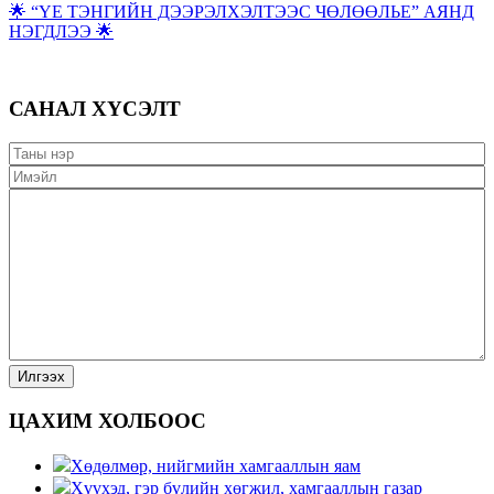
🌟 “ҮЕ ТЭНГИЙН ДЭЭРЭЛХЭЛТЭЭС ЧӨЛӨӨЛЬЕ” АЯНД
НЭГДЛЭЭ 🌟
САНАЛ ХҮСЭЛТ
ЦАХИМ ХОЛБООС
Хөдөлмөр, нийгмийн хамгааллын яам
Хүүхэд, гэр бүлийн хөгжил, хамгааллын газар