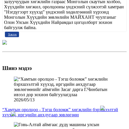
залуучуудын хөгжлийн газраас Монголын скаутын холбоо,
Хүүхдийн хөгжил, оролцооны үндэсний сүлжээтэй хамтран
"Нэгдүгээрт хүүхэд” үндэсний хөдөлгөөний хүрээнд
Монголын Хүүхдийн зөвлөлийн МАЙХАНТ чуулганыг
Олон Улсын Хүүхдийн Найрамдал цогцолборт зохион
байгуулж байна.
Хэвлэх
Шинэ мэдээ
2026/05/13
“Хамтын оролцоо - Тэгш боломж” хөгжлийн бэрхшээлтэй
хүүхэд, иргэдийн анхдугаар зөвлөгөөн