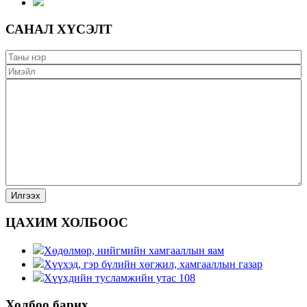
САНАЛ ХҮСЭЛТ
ЦАХИМ ХОЛБООС
Хөдөлмөр, нийгмийн хамгааллын яам
Хүүхэд, гэр бүлийн хөгжил, хамгааллын газар
Хүүхдийн тусламжийн утас 108
Холбоо барих