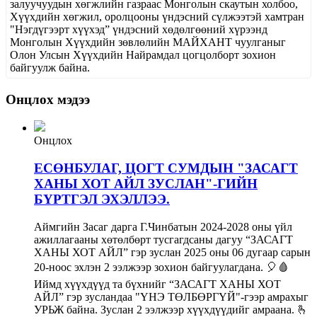
залуучуудын хөгжлийн газраас Монголын скаутын холбоо,
Хүүхдийн хөгжил, оролцооны үндэсний сүлжээтэй хамтран
"Нэгдүгээрт хүүхэд” үндэсний хөдөлгөөний хүрээнд
Монголын Хүүхдийн зөвлөлийн МАЙХАНТ чуулганыг
Олон Улсын Хүүхдийн Найрамдал цогцолборт зохион
байгуулж байна.
Онцлох мэдээ
Онцлох
ЕСӨНБУЛАГ, ЦОГТ СУМДЫН "ЗАСАГТ
ХАНЫ ХОТ АЙЛ ЗУСЛАН"-ГИЙН
БҮРТГЭЛ ЭХЭЛЛЭЭ.
Аймгийн Засаг дарга Г.Чинбатын 2024-2028 оны үйл
ажиллагааны хөтөлбөрт тусгагдсаны дагуу “ЗАСАГТ
ХАНЫ ХОТ АЙЛ” гэр зуслан 2025 оны 06 дугаар сарын
20-ноос эхлэн 2 ээлжээр зохион байгуулагдана. 🎈🩸
Иймд хүүхдүүд та бүхнийг “ЗАСАГТ ХАНЫ ХОТ
АЙЛ” гэр зусландаа "ҮНЭ ТӨЛБӨРГҮЙ"-гээр амрахыг
УРЬЖ байна. Зуслан 2 ээлжээр хүүхдүүдийг амраана. 🫰