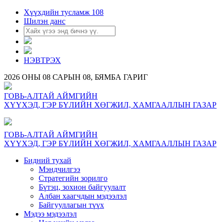
Хүүхдийн тусламж 108
Шилэн данс
НЭВТРЭХ
2026 ОНЫ 08 САРЫН 08, БЯМБА ГАРИГ
ГОВЬ-АЛТАЙ АЙМГИЙН
ХҮҮХЭД, ГЭР БҮЛИЙН ХӨГЖИЛ, ХАМГААЛЛЫН ГАЗАР
ГОВЬ-АЛТАЙ АЙМГИЙН
ХҮҮХЭД, ГЭР БҮЛИЙН ХӨГЖИЛ, ХАМГААЛЛЫН ГАЗАР
Бидний тухай
Мэндчилгээ
Стратегийн зорилго
Бүтэц, зохион байгуулалт
Албан хаагчдын мэдээлэл
Байгууллагын түүх
Мэдээ мэдээлэл