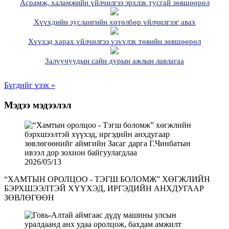
Асрамж, халамжийн үйлчилгээ эрхлэх тусгай зөвшөөрөл
Хүүхдийн зуслангийн хөтөлбөр үйлчилгээг авах
Хүүхэд харах үйлчилгээ үзүүлэх төвийн зөвшөөрөл
Залуучуудын сайн дурын ажлын лавлагаа
Бүгдийг үзэх »
Мэдээ мэдээлэл
2026/05/13
“ХАМТЫН ОРОЛЦОО - ТЭГШ БОЛОМЖ” ХӨГЖЛИЙН
БЭРХШЭЭЛТЭЙ ХҮҮХЭД, ИРГЭДИЙН АНХДУГААР
ЗӨВЛӨГӨӨН