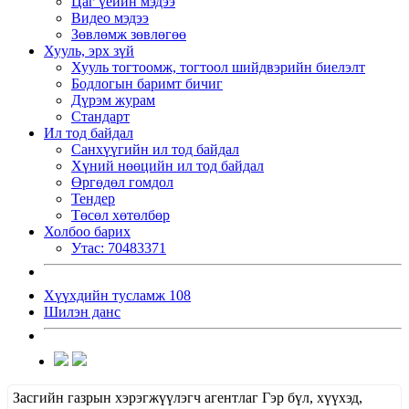
Цаг үеийн мэдээ
Видео мэдээ
Зөвлөмж зөвлөгөө
Хууль, эрх зүй
Хууль тогтоомж, тогтоол шийдвэрийн биелэлт
Бодлогын баримт бичиг
Дүрэм журам
Стандарт
Ил тод байдал
Санхүүгийн ил тод байдал
Хүний нөөцийн ил тод байдал
Өргөдөл гомдол
Тендер
Төсөл хөтөлбөр
Холбоо барих
Утас: 70483371
Хүүхдийн тусламж 108
Шилэн данс
Засгийн газрын хэрэгжүүлэгч агентлаг Гэр бүл, хүүхэд,