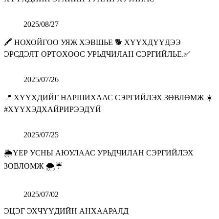
2025/08/27
🖍 НОХОЙГОО УЯЖ ХЭВШЬЕ 🐕 ХҮҮХДҮҮДЭЭ
ЭРСДЭЛТ ӨРТӨХӨӨС УРЬДЧИЛАН СЭРГИЙЛЬЕ.✅
2025/07/26
📍 ХҮҮХДИЙГ НАРШИХААС СЭРГИЙЛЭХ ЗӨВЛӨМЖ ☀️
#ХҮҮХЭДХАЙРИРЭЭДҮЙ
2025/07/25
🌦️ҮЕР УСНЫ АЮУЛААС УРЬДЧИЛАН СЭРГИЙЛЭХ
ЗӨВЛӨМЖ 🌨️☔️
2025/07/02
ЭЦЭГ ЭХЧҮҮДИЙН АНХААРАЛД