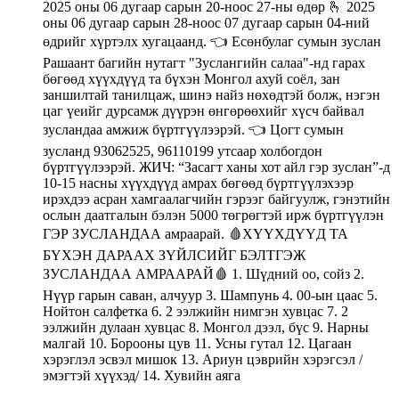
2025 оны 06 дугаар сарын 20-ноос 27-ны өдөр 🫰 2025
оны 06 дугаар сарын 28-ноос 07 дугаар сарын 04-ний
өдрийг хүртэлх хугацаанд. 👈 Есөнбулаг сумын зуслан
Рашаант багийн нутагт "Зуслангийн салаа"-нд гарах
бөгөөд хүүхдүүд та бүхэн Монгол ахуй соёл, зан
заншилтай танилцаж, шинэ найз нөхөдтэй болж, нэгэн
цаг үеийг дурсамж дүүрэн өнгөрөөхийг хүсч байвал
зусландаа амжиж бүртгүүлээрэй. 👈 Цогт сумын
зусланд 93062525, 96110199 утсаар холбогдон
бүртгүүлээрэй. ЖИЧ: “Засагт ханы хот айл гэр зуслан”-д
10-15 насны хүүхдүүд амрах бөгөөд бүртгүүлэхээр
ирэхдээ асран хамгаалагчийн гэрээг байгуулж, гэнэтийн
ослын даатгалын бэлэн 5000 төгрөгтэй ирж бүртгүүлэн
ГЭР ЗУСЛАНДАА амраарай. 🩸ХҮҮХДҮҮД ТА
БҮХЭН ДАРААХ ЗҮЙЛСИЙГ БЭЛТГЭЖ
ЗУСЛАНДАА АМРААРАЙ🩸 1. Шүдний оо, сойз 2.
Нүүр гарын саван, алчуур 3. Шампунь 4. 00-ын цаас 5.
Нойтон салфетка 6. 2 ээлжийн нимгэн хувцас 7. 2
ээлжийн дулаан хувцас 8. Монгол дээл, бүс 9. Нарны
малгай 10. Борооны цув 11. Усны гутал 12. Цагаан
хэрэглэл эсвэл мишок 13. Ариун цэврийн хэрэгсэл /
эмэгтэй хүүхэд/ 14. Хувийн аяга