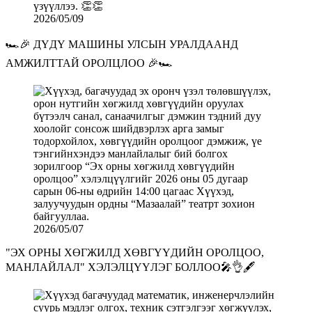
2026/05/09
🏎️🎉 ДҮДҮ МАШИНЫ УЛСЫН УРАЛДААНД
АМЖИЛТТАЙ ОРОЛЦЛОО 🎉🏎️
2026/05/07
"ЭХ ОРНЫ ХӨГЖИЛД ХӨВГҮҮДИЙН ОРОЛЦОО,
МАНЛАЙЛАЛ" ХЭЛЭЛЦҮҮЛЭГ БОЛЛОО🎤👌🖋️