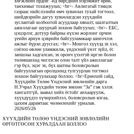
2026/05/26
ХҮҮХДИЙН ТӨЛӨӨ ҮНДЭСНИЙ ЗӨВЛӨЛИЙН
ӨРГӨТГӨСӨН ХУРАЛДААН БОЛЛОО