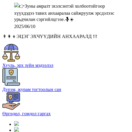
2025/06/10
👨‍👩‍👦ЭЦЭГ ЭХЧҮҮДИЙН АНХААРАЛД !!!
Хууль, эрх зүйн мэдээлэл
Дүрэм, журам тогтоолын сан
Өргөдөл, гомдол гаргах