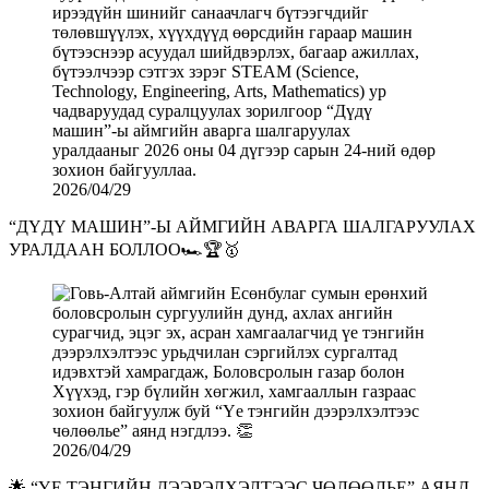
2026/04/29
“ДҮДҮ МАШИН”-Ы АЙМГИЙН АВАРГА ШАЛГАРУУЛАХ
УРАЛДААН БОЛЛОО🏎️🏆🥇
2026/04/29
🌟 “ҮЕ ТЭНГИЙН ДЭЭРЭЛХЭЛТЭЭС ЧӨЛӨӨЛЬЕ” АЯНД