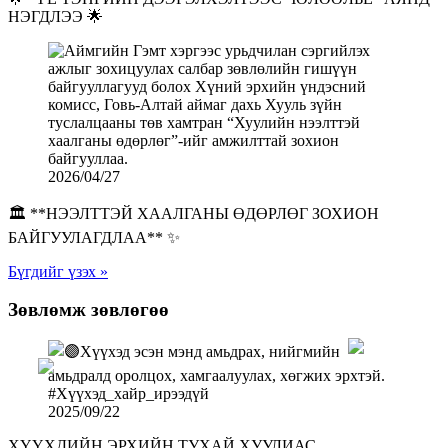
НЭГДЛЭЭ 🌟
2026/04/27
🏛️ **НЭЭЛТТЭЙ ХААЛГАНЫ ӨДӨРЛӨГ ЗОХИОН
БАЙГУУЛАГДЛАА** ✨
Бүгдийг үзэх »
Зөвлөмж зөвлөгөө
2025/09/22
ХҮҮХДИЙН ЭРХИЙН ТУХАЙ ХУУЛИАС