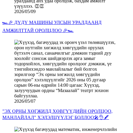
2026/05/09
🏎️🎉 ДҮДҮ МАШИНЫ УЛСЫН УРАЛДААНД
АМЖИЛТТАЙ ОРОЛЦЛОО 🎉🏎️
2026/05/07
"ЭХ ОРНЫ ХӨГЖИЛД ХӨВГҮҮДИЙН ОРОЛЦОО,
МАНЛАЙЛАЛ" ХЭЛЭЛЦҮҮЛЭГ БОЛЛОО🎤👌🖋️