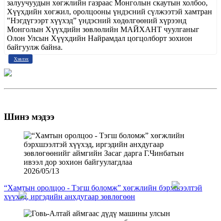
залуучуудын хөгжлийн газраас Монголын скаутын холбоо,
Хүүхдийн хөгжил, оролцооны үндэсний сүлжээтэй хамтран
"Нэгдүгээрт хүүхэд” үндэсний хөдөлгөөний хүрээнд
Монголын Хүүхдийн зөвлөлийн МАЙХАНТ чуулганыг
Олон Улсын Хүүхдийн Найрамдал цогцолборт зохион
байгуулж байна.
Хэвлэх
Шинэ мэдээ
2026/05/13
“Хамтын оролцоо - Тэгш боломж” хөгжлийн бэрхшээлтэй
хүүхэд, иргэдийн анхдугаар зөвлөгөөн