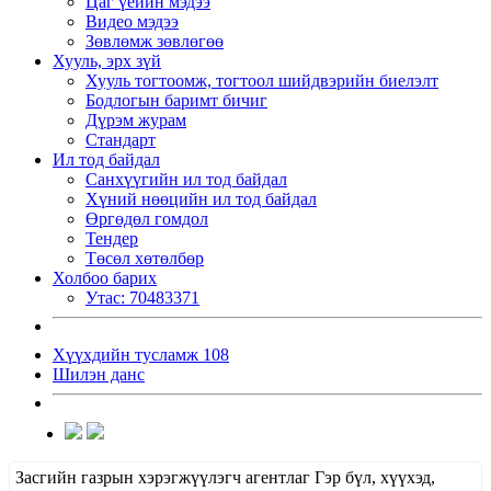
Цаг үеийн мэдээ
Видео мэдээ
Зөвлөмж зөвлөгөө
Хууль, эрх зүй
Хууль тогтоомж, тогтоол шийдвэрийн биелэлт
Бодлогын баримт бичиг
Дүрэм журам
Стандарт
Ил тод байдал
Санхүүгийн ил тод байдал
Хүний нөөцийн ил тод байдал
Өргөдөл гомдол
Тендер
Төсөл хөтөлбөр
Холбоо барих
Утас: 70483371
Хүүхдийн тусламж 108
Шилэн данс
Засгийн газрын хэрэгжүүлэгч агентлаг Гэр бүл, хүүхэд,