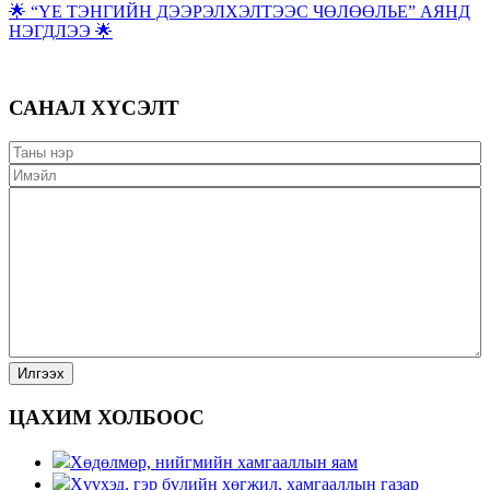
🌟 “ҮЕ ТЭНГИЙН ДЭЭРЭЛХЭЛТЭЭС ЧӨЛӨӨЛЬЕ” АЯНД
НЭГДЛЭЭ 🌟
САНАЛ ХҮСЭЛТ
ЦАХИМ ХОЛБООС
Хөдөлмөр, нийгмийн хамгааллын яам
Хүүхэд, гэр бүлийн хөгжил, хамгааллын газар