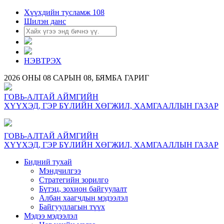
Хүүхдийн тусламж 108
Шилэн данс
НЭВТРЭХ
2026 ОНЫ 08 САРЫН 08, БЯМБА ГАРИГ
ГОВЬ-АЛТАЙ АЙМГИЙН
ХҮҮХЭД, ГЭР БҮЛИЙН ХӨГЖИЛ, ХАМГААЛЛЫН ГАЗАР
ГОВЬ-АЛТАЙ АЙМГИЙН
ХҮҮХЭД, ГЭР БҮЛИЙН ХӨГЖИЛ, ХАМГААЛЛЫН ГАЗАР
Бидний тухай
Мэндчилгээ
Стратегийн зорилго
Бүтэц, зохион байгуулалт
Албан хаагчдын мэдээлэл
Байгууллагын түүх
Мэдээ мэдээлэл