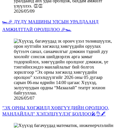
2026/05/09
🏎️🎉 ДҮДҮ МАШИНЫ УЛСЫН УРАЛДААНД
АМЖИЛТТАЙ ОРОЛЦЛОО 🎉🏎️
2026/05/07
"ЭХ ОРНЫ ХӨГЖИЛД ХӨВГҮҮДИЙН ОРОЛЦОО,
МАНЛАЙЛАЛ" ХЭЛЭЛЦҮҮЛЭГ БОЛЛОО🎤👌🖋️