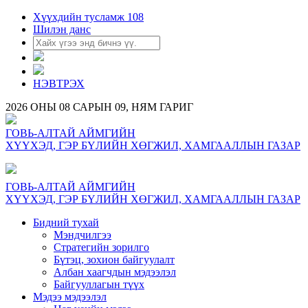
Хүүхдийн тусламж 108
Шилэн данс
НЭВТРЭХ
2026 ОНЫ 08 САРЫН 09, НЯМ ГАРИГ
ГОВЬ-АЛТАЙ АЙМГИЙН
ХҮҮХЭД, ГЭР БҮЛИЙН ХӨГЖИЛ, ХАМГААЛЛЫН ГАЗАР
ГОВЬ-АЛТАЙ АЙМГИЙН
ХҮҮХЭД, ГЭР БҮЛИЙН ХӨГЖИЛ, ХАМГААЛЛЫН ГАЗАР
Бидний тухай
Мэндчилгээ
Стратегийн зорилго
Бүтэц, зохион байгуулалт
Албан хаагчдын мэдээлэл
Байгууллагын түүх
Мэдээ мэдээлэл