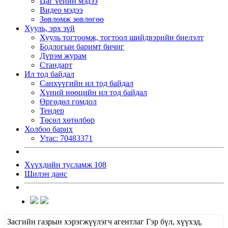
Цаг үеийн мэдээ
Видео мэдээ
Зөвлөмж зөвлөгөө
Хууль, эрх зүй
Хууль тогтоомж, тогтоол шийдвэрийн биелэлт
Бодлогын баримт бичиг
Дүрэм журам
Стандарт
Ил тод байдал
Санхүүгийн ил тод байдал
Хүний нөөцийн ил тод байдал
Өргөдөл гомдол
Тендер
Төсөл хөтөлбөр
Холбоо барих
Утас: 70483371
Хүүхдийн тусламж 108
Шилэн данс
Засгийн газрын хэрэгжүүлэгч агентлаг Гэр бүл, хүүхэд,