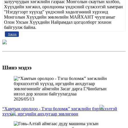
залуучуудын хөгжлийн газраас Монголын скаутын холбоо,
Хүүхдийн хөгжил, оролцооны үндэсний сүлжээтэй хамтран
"Нэгдүгээрт хүүхэд” үндэсний хөдөлгөөний хүрээнд
Монголын Хүүхдийн зөвлөлийн МАЙХАНТ чуулганыг
Олон Улсын Хүүхдийн Найрамдал цогцолборт зохион
байгуулж байна.
Хэвлэх
Шинэ мэдээ
2026/05/13
“Хамтын оролцоо - Тэгш боломж” хөгжлийн бэрхшээлтэй
хүүхэд, иргэдийн анхдугаар зөвлөгөөн