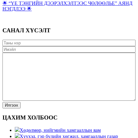
🌟 “ҮЕ ТЭНГИЙН ДЭЭРЭЛХЭЛТЭЭС ЧӨЛӨӨЛЬЕ” АЯНД
НЭГДЛЭЭ 🌟
САНАЛ ХҮСЭЛТ
ЦАХИМ ХОЛБООС
Хөдөлмөр, нийгмийн хамгааллын яам
Хүүхэд, гэр бүлийн хөгжил, хамгааллын газар