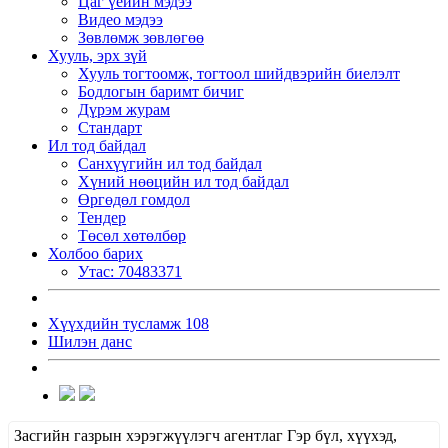
Цаг үеийн мэдээ
Видео мэдээ
Зөвлөмж зөвлөгөө
Хууль, эрх зүй
Хууль тогтоомж, тогтоол шийдвэрийн биелэлт
Бодлогын баримт бичиг
Дүрэм журам
Стандарт
Ил тод байдал
Санхүүгийн ил тод байдал
Хүний нөөцийн ил тод байдал
Өргөдөл гомдол
Тендер
Төсөл хөтөлбөр
Холбоо барих
Утас: 70483371
Хүүхдийн тусламж 108
Шилэн данс
Засгийн газрын хэрэгжүүлэгч агентлаг Гэр бүл, хүүхэд,