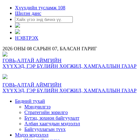
Хүүхдийн тусламж 108
Шилэн данс
НЭВТРЭХ
2026 ОНЫ 08 САРЫН 07, БААСАН ГАРИГ
ГОВЬ-АЛТАЙ АЙМГИЙН
ХҮҮХЭД, ГЭР БҮЛИЙН ХӨГЖИЛ, ХАМГААЛЛЫН ГАЗАР
ГОВЬ-АЛТАЙ АЙМГИЙН
ХҮҮХЭД, ГЭР БҮЛИЙН ХӨГЖИЛ, ХАМГААЛЛЫН ГАЗАР
Бидний тухай
Мэндчилгээ
Стратегийн зорилго
Бүтэц, зохион байгуулалт
Албан хаагчдын мэдээлэл
Байгууллагын түүх
Мэдээ мэдээлэл