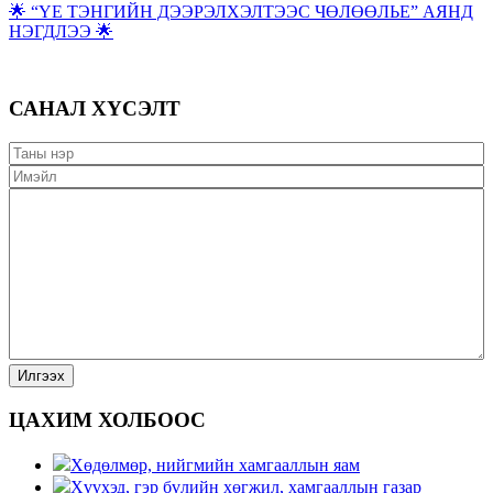
🌟 “ҮЕ ТЭНГИЙН ДЭЭРЭЛХЭЛТЭЭС ЧӨЛӨӨЛЬЕ” АЯНД
НЭГДЛЭЭ 🌟
САНАЛ ХҮСЭЛТ
ЦАХИМ ХОЛБООС
Хөдөлмөр, нийгмийн хамгааллын яам
Хүүхэд, гэр бүлийн хөгжил, хамгааллын газар