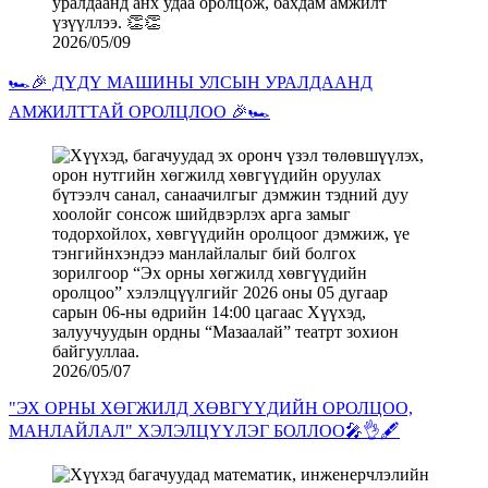
2026/05/09
🏎️🎉 ДҮДҮ МАШИНЫ УЛСЫН УРАЛДААНД
АМЖИЛТТАЙ ОРОЛЦЛОО 🎉🏎️
2026/05/07
"ЭХ ОРНЫ ХӨГЖИЛД ХӨВГҮҮДИЙН ОРОЛЦОО,
МАНЛАЙЛАЛ" ХЭЛЭЛЦҮҮЛЭГ БОЛЛОО🎤👌🖋️