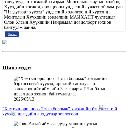
залуучуудын хөгжлийн газраас Монголын скаутын холбоо,
Хүүхдийн хөгжил, оролцооны үндэсний сүлжээтэй хамтран
"Нэгдүгээрт хүүхэд” үндэсний хөдөлгөөний хүрээнд
Монголын Хүүхдийн зөвлөлийн МАЙХАНТ чуулганыг
Олон Улсын Хүүхдийн Найрамдал цогцолборт зохион
байгуулж байна.
Хэвлэх
Шинэ мэдээ
2026/05/13
“Хамтын оролцоо - Тэгш боломж” хөгжлийн бэрхшээлтэй
хүүхэд, иргэдийн анхдугаар зөвлөгөөн