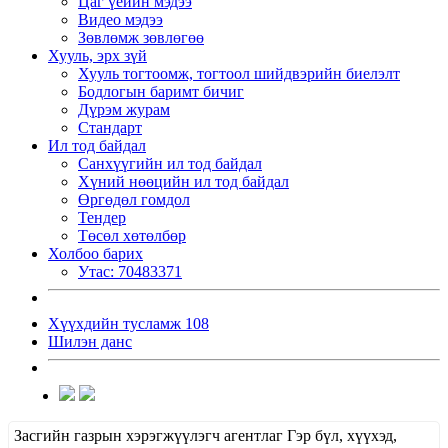
Цаг үеийн мэдээ
Видео мэдээ
Зөвлөмж зөвлөгөө
Хууль, эрх зүй
Хууль тогтоомж, тогтоол шийдвэрийн биелэлт
Бодлогын баримт бичиг
Дүрэм журам
Стандарт
Ил тод байдал
Санхүүгийн ил тод байдал
Хүний нөөцийн ил тод байдал
Өргөдөл гомдол
Тендер
Төсөл хөтөлбөр
Холбоо барих
Утас: 70483371
Хүүхдийн тусламж 108
Шилэн данс
Засгийн газрын хэрэгжүүлэгч агентлаг Гэр бүл, хүүхэд,