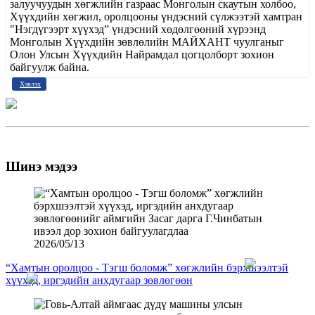
залуучуудын хөгжлийн газраас Монголын скаутын холбоо,
Хүүхдийн хөгжил, оролцооны үндэсний сүлжээтэй хамтран
"Нэгдүгээрт хүүхэд” үндэсний хөдөлгөөний хүрээнд
Монголын Хүүхдийн зөвлөлийн МАЙХАНТ чуулганыг
Олон Улсын Хүүхдийн Найрамдал цогцолборт зохион
байгуулж байна.
Хэвлэх
Шинэ мэдээ
2026/05/13
“Хамтын оролцоо - Тэгш боломж” хөгжлийн бэрхшээлтэй
хүүхэд, иргэдийн анхдугаар зөвлөгөөн