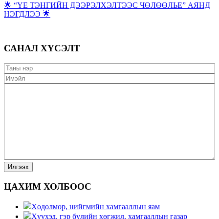
🌟 “ҮЕ ТЭНГИЙН ДЭЭРЭЛХЭЛТЭЭС ЧӨЛӨӨЛЬЕ” АЯНД
НЭГДЛЭЭ 🌟
САНАЛ ХҮСЭЛТ
ЦАХИМ ХОЛБООС
Хөдөлмөр, нийгмийн хамгааллын яам
Хүүхэд, гэр бүлийн хөгжил, хамгааллын газар