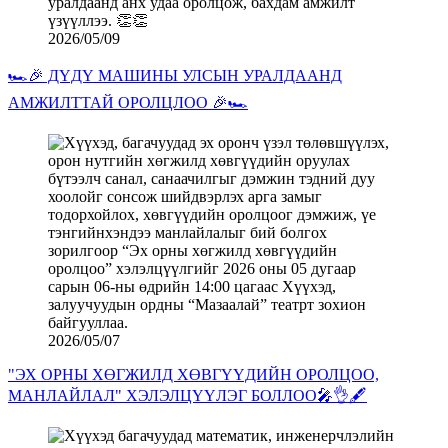
2026/05/09
🏎️🎉 ДҮДҮ МАШИНЫ УЛСЫН УРАЛДААНД
АМЖИЛТТАЙ ОРОЛЦЛОО 🎉🏎️
2026/05/07
"ЭХ ОРНЫ ХӨГЖИЛД ХӨВГҮҮДИЙН ОРОЛЦОО,
МАНЛАЙЛАЛ" ХЭЛЭЛЦҮҮЛЭГ БОЛЛОО🎤👌🖋️