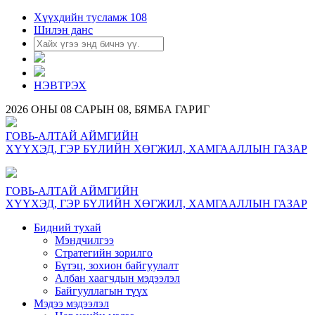
Хүүхдийн тусламж 108
Шилэн данс
НЭВТРЭХ
2026 ОНЫ 08 САРЫН 08, БЯМБА ГАРИГ
ГОВЬ-АЛТАЙ АЙМГИЙН
ХҮҮХЭД, ГЭР БҮЛИЙН ХӨГЖИЛ, ХАМГААЛЛЫН ГАЗАР
ГОВЬ-АЛТАЙ АЙМГИЙН
ХҮҮХЭД, ГЭР БҮЛИЙН ХӨГЖИЛ, ХАМГААЛЛЫН ГАЗАР
Бидний тухай
Мэндчилгээ
Стратегийн зорилго
Бүтэц, зохион байгуулалт
Албан хаагчдын мэдээлэл
Байгууллагын түүх
Мэдээ мэдээлэл