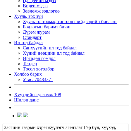
Цаг үеийн мэдээ
Видео мэдээ
Зөвлөмж зөвлөгөө
Хууль, эрх зүй
Хууль тогтоомж, тогтоол шийдвэрийн биелэлт
Бодлогын баримт бичиг
Дүрэм журам
Стандарт
Ил тод байдал
Санхүүгийн ил тод байдал
Хүний нөөцийн ил тод байдал
Өргөдөл гомдол
Тендер
Төсөл хөтөлбөр
Холбоо барих
Утас: 70483371
Хүүхдийн тусламж 108
Шилэн данс
Засгийн газрын хэрэгжүүлэгч агентлаг Гэр бүл, хүүхэд,