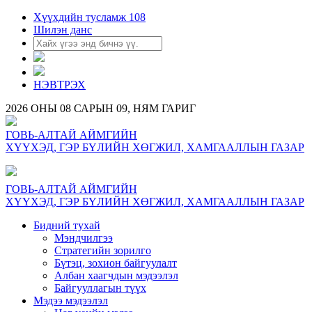
Хүүхдийн тусламж 108
Шилэн данс
НЭВТРЭХ
2026 ОНЫ 08 САРЫН 09, НЯМ ГАРИГ
ГОВЬ-АЛТАЙ АЙМГИЙН
ХҮҮХЭД, ГЭР БҮЛИЙН ХӨГЖИЛ, ХАМГААЛЛЫН ГАЗАР
ГОВЬ-АЛТАЙ АЙМГИЙН
ХҮҮХЭД, ГЭР БҮЛИЙН ХӨГЖИЛ, ХАМГААЛЛЫН ГАЗАР
Бидний тухай
Мэндчилгээ
Стратегийн зорилго
Бүтэц, зохион байгуулалт
Албан хаагчдын мэдээлэл
Байгууллагын түүх
Мэдээ мэдээлэл