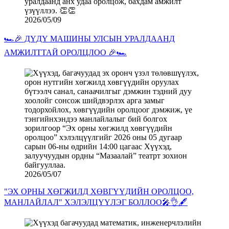
2026/05/09
🏎️🎉 ДҮДҮ МАШИНЫ УЛСЫН УРАЛДААНД
АМЖИЛТТАЙ ОРОЛЦЛОО 🎉🏎️
2026/05/07
"ЭХ ОРНЫ ХӨГЖИЛД ХӨВГҮҮДИЙН ОРОЛЦОО,
МАНЛАЙЛАЛ" ХЭЛЭЛЦҮҮЛЭГ БОЛЛОО🎤👌🖋️