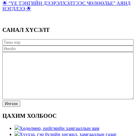
🌟 “ҮЕ ТЭНГИЙН ДЭЭРЭЛХЭЛТЭЭС ЧӨЛӨӨЛЬЕ” АЯНД
НЭГДЛЭЭ 🌟
САНАЛ ХҮСЭЛТ
ЦАХИМ ХОЛБООС
Хөдөлмөр, нийгмийн хамгааллын яам
Хүүхэд, гэр бүлийн хөгжил, хамгааллын газар