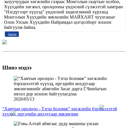
залуучуудын хөгжлийн газраас Монголын скаутын холбоо,
Хүүхдийн хөгжил, оролцооны үндэсний сүлжээтэй хамтран
"Нэгдүгээрт хүүхэд” үндэсний хөдөлгөөний хүрээнд
Монголын Хүүхдийн зөвлөлийн МАЙХАНТ чуулганыг
Олон Улсын Хүүхдийн Найрамдал цогцолборт зохион
байгуулж байна.
Хэвлэх
Шинэ мэдээ
2026/05/13
“Хамтын оролцоо - Тэгш боломж” хөгжлийн бэрхшээлтэй
хүүхэд, иргэдийн анхдугаар зөвлөгөөн