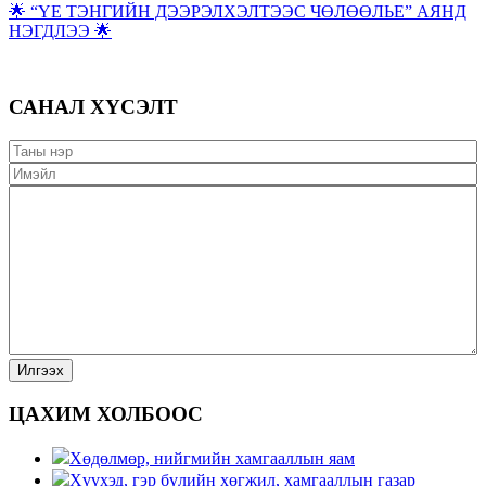
🌟 “ҮЕ ТЭНГИЙН ДЭЭРЭЛХЭЛТЭЭС ЧӨЛӨӨЛЬЕ” АЯНД
НЭГДЛЭЭ 🌟
САНАЛ ХҮСЭЛТ
ЦАХИМ ХОЛБООС
Хөдөлмөр, нийгмийн хамгааллын яам
Хүүхэд, гэр бүлийн хөгжил, хамгааллын газар