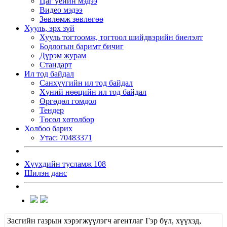
Цаг үеийн мэдээ
Видео мэдээ
Зөвлөмж зөвлөгөө
Хууль, эрх зүй
Хууль тогтоомж, тогтоол шийдвэрийн биелэлт
Бодлогын баримт бичиг
Дүрэм журам
Стандарт
Ил тод байдал
Санхүүгийн ил тод байдал
Хүний нөөцийн ил тод байдал
Өргөдөл гомдол
Тендер
Төсөл хөтөлбөр
Холбоо барих
Утас: 70483371
Хүүхдийн тусламж 108
Шилэн данс
Засгийн газрын хэрэгжүүлэгч агентлаг Гэр бүл, хүүхэд,