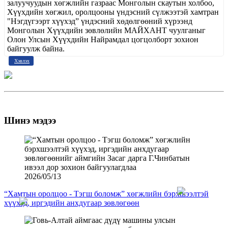
залуучуудын хөгжлийн газраас Монголын скаутын холбоо,
Хүүхдийн хөгжил, оролцооны үндэсний сүлжээтэй хамтран
"Нэгдүгээрт хүүхэд” үндэсний хөдөлгөөний хүрээнд
Монголын Хүүхдийн зөвлөлийн МАЙХАНТ чуулганыг
Олон Улсын Хүүхдийн Найрамдал цогцолборт зохион
байгуулж байна.
Хэвлэх
Шинэ мэдээ
2026/05/13
“Хамтын оролцоо - Тэгш боломж” хөгжлийн бэрхшээлтэй
хүүхэд, иргэдийн анхдугаар зөвлөгөөн