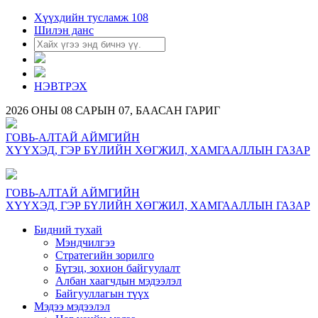
Хүүхдийн тусламж 108
Шилэн данс
НЭВТРЭХ
2026 ОНЫ 08 САРЫН 07, БААСАН ГАРИГ
ГОВЬ-АЛТАЙ АЙМГИЙН
ХҮҮХЭД, ГЭР БҮЛИЙН ХӨГЖИЛ, ХАМГААЛЛЫН ГАЗАР
ГОВЬ-АЛТАЙ АЙМГИЙН
ХҮҮХЭД, ГЭР БҮЛИЙН ХӨГЖИЛ, ХАМГААЛЛЫН ГАЗАР
Бидний тухай
Мэндчилгээ
Стратегийн зорилго
Бүтэц, зохион байгуулалт
Албан хаагчдын мэдээлэл
Байгууллагын түүх
Мэдээ мэдээлэл