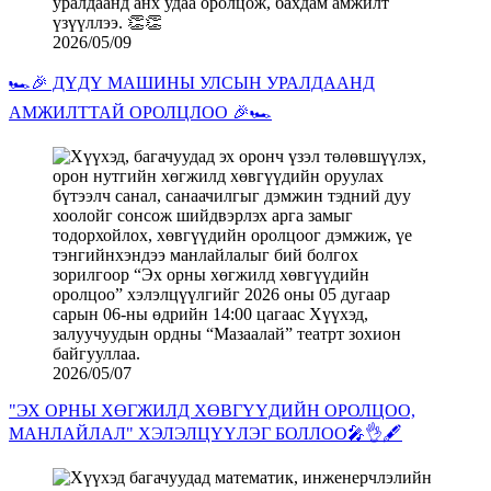
2026/05/09
🏎️🎉 ДҮДҮ МАШИНЫ УЛСЫН УРАЛДААНД
АМЖИЛТТАЙ ОРОЛЦЛОО 🎉🏎️
2026/05/07
"ЭХ ОРНЫ ХӨГЖИЛД ХӨВГҮҮДИЙН ОРОЛЦОО,
МАНЛАЙЛАЛ" ХЭЛЭЛЦҮҮЛЭГ БОЛЛОО🎤👌🖋️