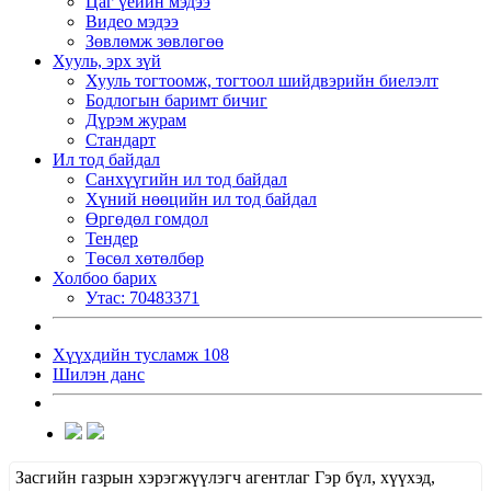
Цаг үеийн мэдээ
Видео мэдээ
Зөвлөмж зөвлөгөө
Хууль, эрх зүй
Хууль тогтоомж, тогтоол шийдвэрийн биелэлт
Бодлогын баримт бичиг
Дүрэм журам
Стандарт
Ил тод байдал
Санхүүгийн ил тод байдал
Хүний нөөцийн ил тод байдал
Өргөдөл гомдол
Тендер
Төсөл хөтөлбөр
Холбоо барих
Утас: 70483371
Хүүхдийн тусламж 108
Шилэн данс
Засгийн газрын хэрэгжүүлэгч агентлаг Гэр бүл, хүүхэд,