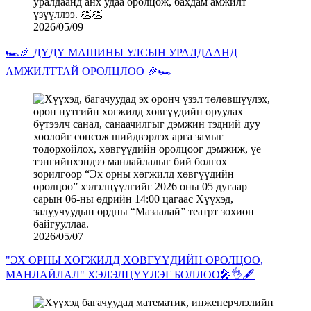
2026/05/09
🏎️🎉 ДҮДҮ МАШИНЫ УЛСЫН УРАЛДААНД
АМЖИЛТТАЙ ОРОЛЦЛОО 🎉🏎️
2026/05/07
"ЭХ ОРНЫ ХӨГЖИЛД ХӨВГҮҮДИЙН ОРОЛЦОО,
МАНЛАЙЛАЛ" ХЭЛЭЛЦҮҮЛЭГ БОЛЛОО🎤👌🖋️