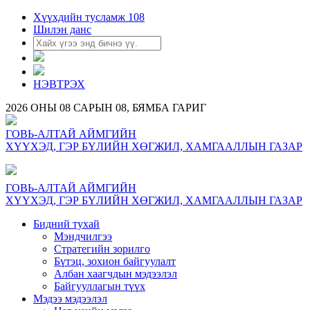
Хүүхдийн тусламж 108
Шилэн данс
НЭВТРЭХ
2026 ОНЫ 08 САРЫН 08, БЯМБА ГАРИГ
ГОВЬ-АЛТАЙ АЙМГИЙН
ХҮҮХЭД, ГЭР БҮЛИЙН ХӨГЖИЛ, ХАМГААЛЛЫН ГАЗАР
ГОВЬ-АЛТАЙ АЙМГИЙН
ХҮҮХЭД, ГЭР БҮЛИЙН ХӨГЖИЛ, ХАМГААЛЛЫН ГАЗАР
Бидний тухай
Мэндчилгээ
Стратегийн зорилго
Бүтэц, зохион байгуулалт
Албан хаагчдын мэдээлэл
Байгууллагын түүх
Мэдээ мэдээлэл