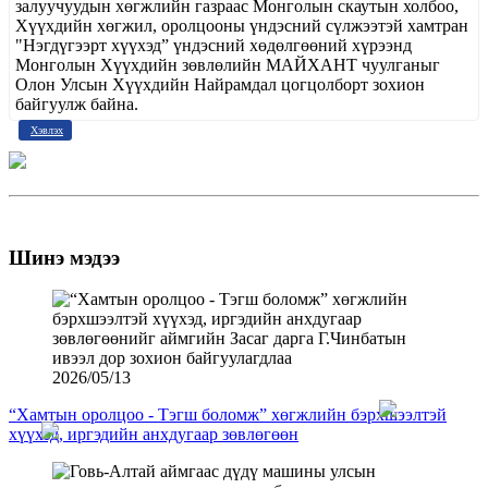
залуучуудын хөгжлийн газраас Монголын скаутын холбоо,
Хүүхдийн хөгжил, оролцооны үндэсний сүлжээтэй хамтран
"Нэгдүгээрт хүүхэд” үндэсний хөдөлгөөний хүрээнд
Монголын Хүүхдийн зөвлөлийн МАЙХАНТ чуулганыг
Олон Улсын Хүүхдийн Найрамдал цогцолборт зохион
байгуулж байна.
Хэвлэх
Шинэ мэдээ
2026/05/13
“Хамтын оролцоо - Тэгш боломж” хөгжлийн бэрхшээлтэй
хүүхэд, иргэдийн анхдугаар зөвлөгөөн