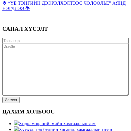
🌟 “ҮЕ ТЭНГИЙН ДЭЭРЭЛХЭЛТЭЭС ЧӨЛӨӨЛЬЕ” АЯНД
НЭГДЛЭЭ 🌟
САНАЛ ХҮСЭЛТ
ЦАХИМ ХОЛБООС
Хөдөлмөр, нийгмийн хамгааллын яам
Хүүхэд, гэр бүлийн хөгжил, хамгааллын газар